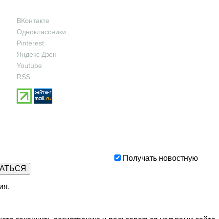
ВКонтакте
Одноклассники
Pinterest
Яндекс Дзен
Youtube
RSS
Получать новостную
ия
.