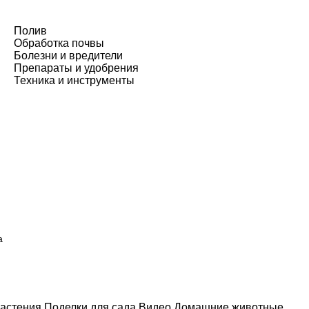
Полив
Обработка почвы
Болезни и вредители
Препараты и удобрения
Техника и инструменты
а
астения
Поделки для сада
Видео
Домашние животные