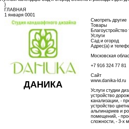
}
ГЛАВНАЯ
1 января 0001
Смотреть другие
Товары
Благоустройство
Услуги
Сад и огород
Адрес(а) и телеф
Московская облас
+7 916 324 77 81
Сайт
www.danika-ld.ru
ДАНИКА
Услуги студии ди
устройство дорож
канализации, - пр
устройство цветни
альпинариев и ро
помещений, - про
сложности, - 3-х