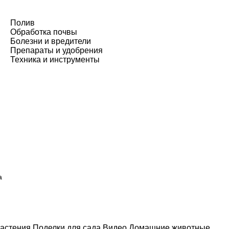
Полив
Обработка почвы
Болезни и вредители
Препараты и удобрения
Техника и инструменты
а
астения
Поделки для сада
Видео
Домашние животные