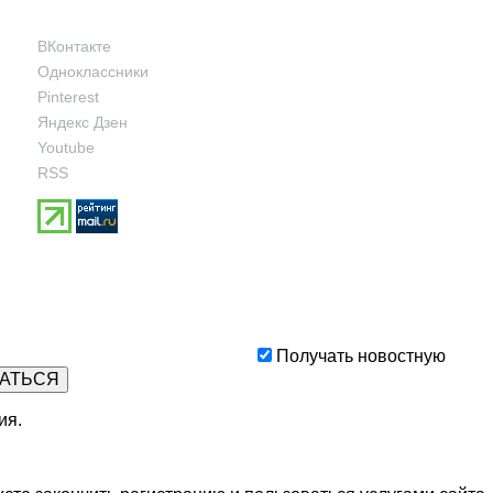
ВКонтакте
Одноклассники
Pinterest
Яндекс Дзен
Youtube
RSS
Получать новостную
ия
.