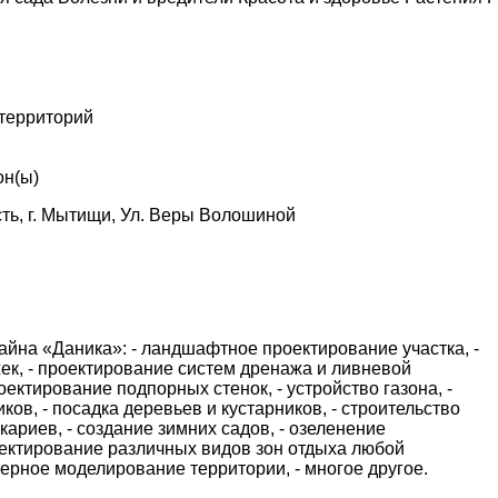
 территорий
он(ы)
ть, г. Мытищи, Ул. Веры Волошиной
зайна «Даника»: - ландшафтное проектирование участка, -
ек, - проектирование систем дренажа и ливневой
оектирование подпорных стенок, - устройство газона, -
ков, - посадка деревьев и кустарников, - строительство
кариев, - создание зимних садов, - озеленение
ектирование различных видов зон отдыха любой
 мерное моделирование территории, - многое другое.