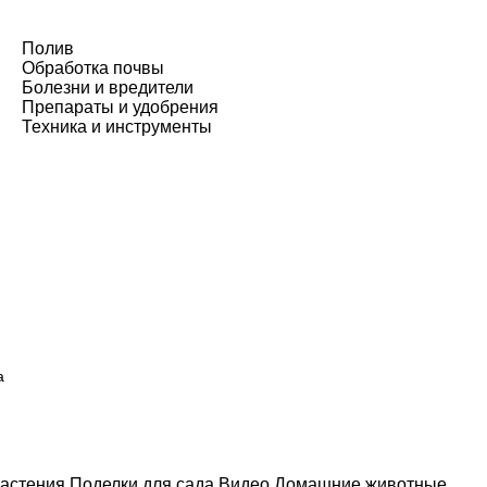
Полив
Обработка почвы
Болезни и вредители
Препараты и удобрения
Техника и инструменты
а
астения
Поделки для сада
Видео
Домашние животные