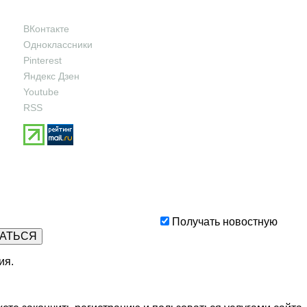
ВКонтакте
Одноклассники
Pinterest
Яндекс Дзен
Youtube
RSS
Получать новостную
ия
.