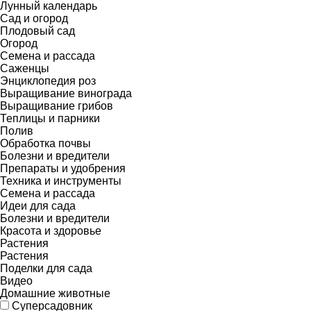
Лунный календарь
Сад и огород
Плодовый сад
Огород
Семена и рассада
Саженцы
Энциклопедия роз
Выращивание винограда
Выращивание грибов
Теплицы и парники
Полив
Обработка почвы
Болезни и вредители
Препараты и удобрения
Техника и инструменты
Семена и рассада
Идеи для сада
Болезни и вредители
Красота и здоровье
Растения
Растения
Поделки для сада
Видео
Домашние животные
Суперсадовник