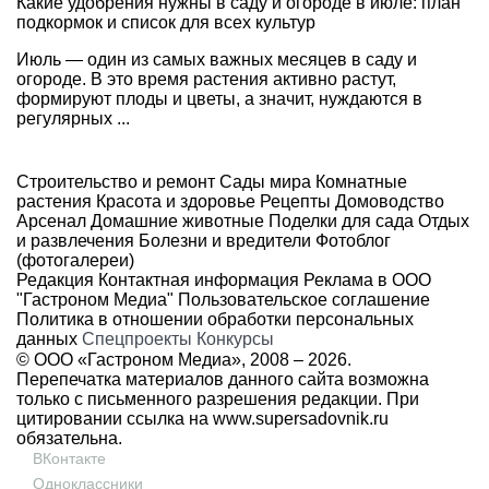
Какие удобрения нужны в саду и огороде в июле: план
подкормок и список для всех культур
Июль — один из самых важных месяцев в саду и
огороде. В это время растения активно растут,
формируют плоды и цветы, а значит, нуждаются в
регулярных ...
Строительство и ремонт
Сады мира
Комнатные
растения
Красота и здоровье
Рецепты
Домоводство
Арсенал
Домашние животные
Поделки для сада
Отдых
и развлечения
Болезни и вредители
Фотоблог
(фотогалереи)
Редакция
Контактная информация
Реклама в ООО
"Гастроном Медиа"
Пользовательское соглашение
Политика в отношении обработки персональных
данных
Спецпроекты
Конкурсы
© ООО «Гастроном Медиа», 2008 –
2026.
Перепечатка материалов данного сайта возможна
только с письменного разрешения редакции. При
цитировании ссылка на
www.supersadovnik.ru
обязательна.
ВКонтакте
Одноклассники