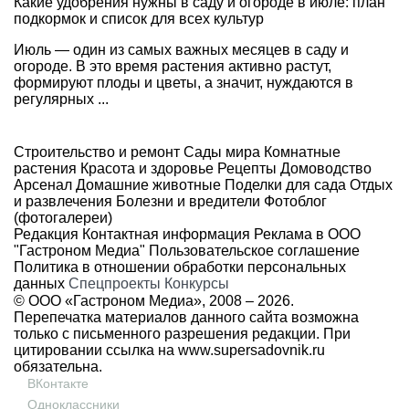
Какие удобрения нужны в саду и огороде в июле: план
подкормок и список для всех культур
Июль — один из самых важных месяцев в саду и
огороде. В это время растения активно растут,
формируют плоды и цветы, а значит, нуждаются в
регулярных ...
Строительство и ремонт
Сады мира
Комнатные
растения
Красота и здоровье
Рецепты
Домоводство
Арсенал
Домашние животные
Поделки для сада
Отдых
и развлечения
Болезни и вредители
Фотоблог
(фотогалереи)
Редакция
Контактная информация
Реклама в ООО
"Гастроном Медиа"
Пользовательское соглашение
Политика в отношении обработки персональных
данных
Спецпроекты
Конкурсы
© ООО «Гастроном Медиа», 2008 –
2026.
Перепечатка материалов данного сайта возможна
только с письменного разрешения редакции. При
цитировании ссылка на
www.supersadovnik.ru
обязательна.
ВКонтакте
Одноклассники