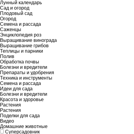
Лунный календарь
Сад и огород
Плодовый сад
Огород
Семена и рассада
Саженцы
Энциклопедия роз
Выращивание винограда
Выращивание грибов
Теплицы и парники
Полив
Обработка почвы
Болезни и вредители
Препараты и удобрения
Техника и инструменты
Семена и рассада
Идеи для сада
Болезни и вредители
Красота и здоровье
Растения
Растения
Поделки для сада
Видео
Домашние животные
Суперсадовник