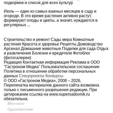
подкормок и список для всех культур
Июль — один из самых важных месяцев в саду и
огороде. В это время растения активно растут,
формируют плоды и цветы, а значит, нуждаются в
регулярных ...
Строительство и ремонт
Сады мира
Комнатные
растения
Красота и здоровье
Рецепты
Домоводство
Арсенал
Домашние животные
Поделки для сада
Отдых
и развлечения
Болезни и вредители
Фотоблог
(фотогалереи)
Редакция
Контактная информация
Реклама в ООО
"Гастроном Медиа"
Пользовательское соглашение
Политика в отношении обработки персональных
данных
Спецпроекты
Конкурсы
© ООО «Гастроном Медиа», 2008 –
2026.
Перепечатка материалов данного сайта возможна
только с письменного разрешения редакции. При
цитировании ссылка на
www.supersadovnik.ru
обязательна.
ВКонтакте
Одноклассники