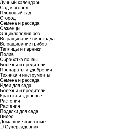
Лунный календарь
Сад и огород
Плодовый сад
Огород
Семена и рассада
Саженцы
Энциклопедия роз
Выращивание винограда
Выращивание грибов
Теплицы и парники
Полив
Обработка почвы
Болезни и вредители
Препараты и удобрения
Техника и инструменты
Семена и рассада
Идеи для сада
Болезни и вредители
Красота и здоровье
Растения
Растения
Поделки для сада
Видео
Домашние животные
Суперсадовник