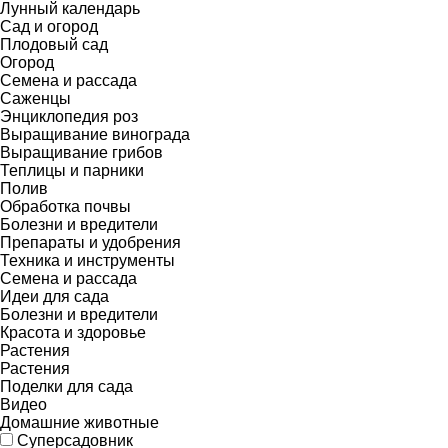
Лунный календарь
Сад и огород
Плодовый сад
Огород
Семена и рассада
Саженцы
Энциклопедия роз
Выращивание винограда
Выращивание грибов
Теплицы и парники
Полив
Обработка почвы
Болезни и вредители
Препараты и удобрения
Техника и инструменты
Семена и рассада
Идеи для сада
Болезни и вредители
Красота и здоровье
Растения
Растения
Поделки для сада
Видео
Домашние животные
Суперсадовник