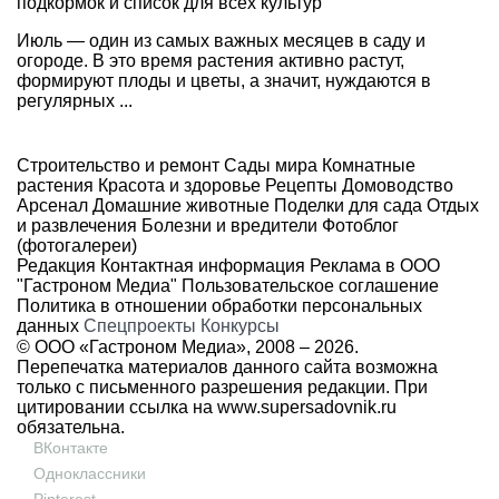
подкормок и список для всех культур
Июль — один из самых важных месяцев в саду и
огороде. В это время растения активно растут,
формируют плоды и цветы, а значит, нуждаются в
регулярных ...
Строительство и ремонт
Сады мира
Комнатные
растения
Красота и здоровье
Рецепты
Домоводство
Арсенал
Домашние животные
Поделки для сада
Отдых
и развлечения
Болезни и вредители
Фотоблог
(фотогалереи)
Редакция
Контактная информация
Реклама в ООО
"Гастроном Медиа"
Пользовательское соглашение
Политика в отношении обработки персональных
данных
Спецпроекты
Конкурсы
© ООО «Гастроном Медиа», 2008 –
2026.
Перепечатка материалов данного сайта возможна
только с письменного разрешения редакции. При
цитировании ссылка на
www.supersadovnik.ru
обязательна.
ВКонтакте
Одноклассники