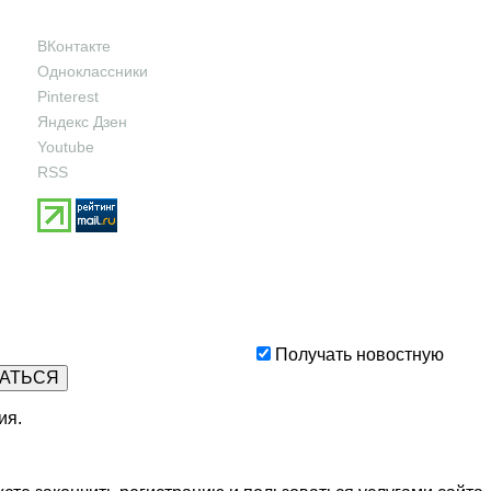
ВКонтакте
Одноклассники
Pinterest
Яндекс Дзен
Youtube
RSS
Получать новостную
ия
.