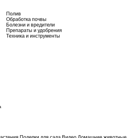
Полив
Обработка почвы
Болезни и вредители
Препараты и удобрения
Техника и инструменты
а
астения
Поделки для сада
Видео
Домашние животные