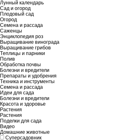
Лунный календарь
Сад и огород
Плодовый сад
Огород
Семена и рассада
Саженцы
Энциклопедия роз
Выращивание винограда
Выращивание грибов
Теплицы и парники
Полив
Обработка почвы
Болезни и вредители
Препараты и удобрения
Техника и инструменты
Семена и рассада
Идеи для сада
Болезни и вредители
Красота и здоровье
Растения
Растения
Поделки для сада
Видео
Домашние животные
Суперсадовник