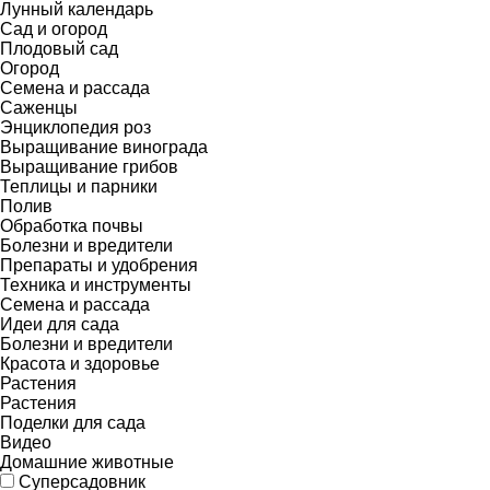
Лунный календарь
Сад и огород
Плодовый сад
Огород
Семена и рассада
Саженцы
Энциклопедия роз
Выращивание винограда
Выращивание грибов
Теплицы и парники
Полив
Обработка почвы
Болезни и вредители
Препараты и удобрения
Техника и инструменты
Семена и рассада
Идеи для сада
Болезни и вредители
Красота и здоровье
Растения
Растения
Поделки для сада
Видео
Домашние животные
Суперсадовник