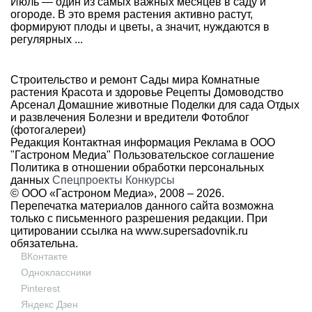
Июль — один из самых важных месяцев в саду и
огороде. В это время растения активно растут,
формируют плоды и цветы, а значит, нуждаются в
регулярных ...
Строительство и ремонт
Сады мира
Комнатные
растения
Красота и здоровье
Рецепты
Домоводство
Арсенал
Домашние животные
Поделки для сада
Отдых
и развлечения
Болезни и вредители
Фотоблог
(фотогалереи)
Редакция
Контактная информация
Реклама в ООО
"Гастроном Медиа"
Пользовательское соглашение
Политика в отношении обработки персональных
данных
Спецпроекты
Конкурсы
© ООО «Гастроном Медиа», 2008 –
2026.
Перепечатка материалов данного сайта возможна
только с письменного разрешения редакции. При
цитировании ссылка на
www.supersadovnik.ru
обязательна.
ВКонтакте
Одноклассники
Pinterest
Яндекс Дзен