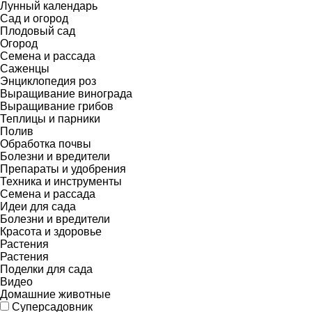
Лунный календарь
Сад и огород
Плодовый сад
Огород
Семена и рассада
Саженцы
Энциклопедия роз
Выращивание винограда
Выращивание грибов
Теплицы и парники
Полив
Обработка почвы
Болезни и вредители
Препараты и удобрения
Техника и инструменты
Семена и рассада
Идеи для сада
Болезни и вредители
Красота и здоровье
Растения
Растения
Поделки для сада
Видео
Домашние животные
Суперсадовник