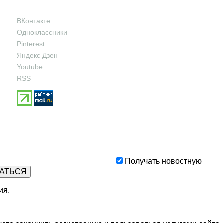
ВКонтакте
Одноклассники
Pinterest
Яндекс Дзен
Youtube
RSS
Получать новостную
ия
.