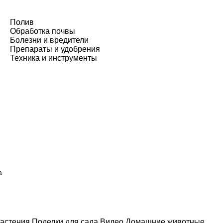
Полив
Обработка почвы
Болезни и вредители
Препараты и удобрения
Техника и инструменты
а
астения
Поделки для сада
Видео
Домашние животные