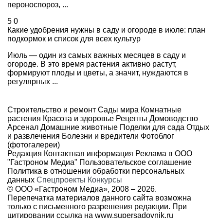
пероноспороз, ...
5
0
Какие удобрения нужны в саду и огороде в июле: план
подкормок и список для всех культур
Июль — один из самых важных месяцев в саду и
огороде. В это время растения активно растут,
формируют плоды и цветы, а значит, нуждаются в
регулярных ...
Строительство и ремонт
Сады мира
Комнатные
растения
Красота и здоровье
Рецепты
Домоводство
Арсенал
Домашние животные
Поделки для сада
Отдых
и развлечения
Болезни и вредители
Фотоблог
(фотогалереи)
Редакция
Контактная информация
Реклама в ООО
"Гастроном Медиа"
Пользовательское соглашение
Политика в отношении обработки персональных
данных
Спецпроекты
Конкурсы
© ООО «Гастроном Медиа», 2008 –
2026.
Перепечатка материалов данного сайта возможна
только с письменного разрешения редакции. При
цитировании ссылка на
www.supersadovnik.ru