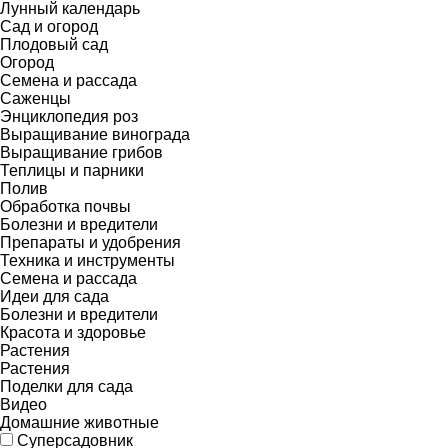
Лунный календарь
Сад и огород
Плодовый сад
Огород
Семена и рассада
Саженцы
Энциклопедия роз
Выращивание винограда
Выращивание грибов
Теплицы и парники
Полив
Обработка почвы
Болезни и вредители
Препараты и удобрения
Техника и инструменты
Семена и рассада
Идеи для сада
Болезни и вредители
Красота и здоровье
Растения
Растения
Поделки для сада
Видео
Домашние животные
Суперсадовник