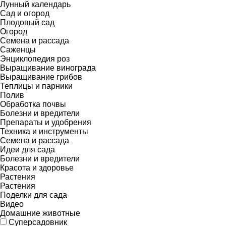
Лунный календарь
Сад и огород
Плодовый сад
Огород
Семена и рассада
Саженцы
Энциклопедия роз
Выращивание винограда
Выращивание грибов
Теплицы и парники
Полив
Обработка почвы
Болезни и вредители
Препараты и удобрения
Техника и инструменты
Семена и рассада
Идеи для сада
Болезни и вредители
Красота и здоровье
Растения
Растения
Поделки для сада
Видео
Домашние животные
Суперсадовник