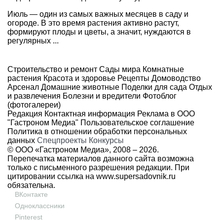
Июль — один из самых важных месяцев в саду и
огороде. В это время растения активно растут,
формируют плоды и цветы, а значит, нуждаются в
регулярных ...
Строительство и ремонт
Сады мира
Комнатные
растения
Красота и здоровье
Рецепты
Домоводство
Арсенал
Домашние животные
Поделки для сада
Отдых
и развлечения
Болезни и вредители
Фотоблог
(фотогалереи)
Редакция
Контактная информация
Реклама в ООО
"Гастроном Медиа"
Пользовательское соглашение
Политика в отношении обработки персональных
данных
Спецпроекты
Конкурсы
© ООО «Гастроном Медиа», 2008 –
2026.
Перепечатка материалов данного сайта возможна
только с письменного разрешения редакции. При
цитировании ссылка на
www.supersadovnik.ru
обязательна.
ВКонтакте
Одноклассники
Pinterest