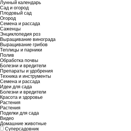
Лунный календарь
Сад и огород
Плодовый сад
Огород
Семена и рассада
Саженцы
Энциклопедия роз
Выращивание винограда
Выращивание грибов
Теплицы и парники
Полив
Обработка почвы
Болезни и вредители
Препараты и удобрения
Техника и инструменты
Семена и рассада
Идеи для сада
Болезни и вредители
Красота и здоровье
Растения
Растения
Поделки для сада
Видео
Домашние животные
Суперсадовник