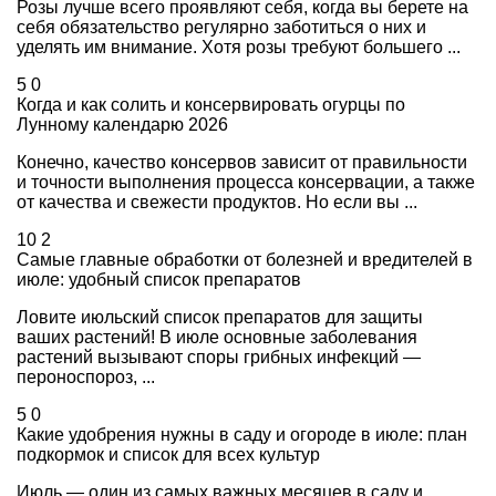
Розы лучше всего проявляют себя, когда вы берете на
себя обязательство регулярно заботиться о них и
уделять им внимание. Хотя розы требуют большего ...
5
0
Когда и как солить и консервировать огурцы по
Лунному календарю 2026
Конечно, качество консервов зависит от правильности
и точности выполнения процесса консервации, а также
от качества и свежести продуктов. Но если вы ...
10
2
Самые главные обработки от болезней и вредителей в
июле: удобный список препаратов
Ловите июльский список препаратов для защиты
ваших растений! В июле основные заболевания
растений вызывают споры грибных инфекций —
пероноспороз, ...
5
0
Какие удобрения нужны в саду и огороде в июле: план
подкормок и список для всех культур
Июль — один из самых важных месяцев в саду и