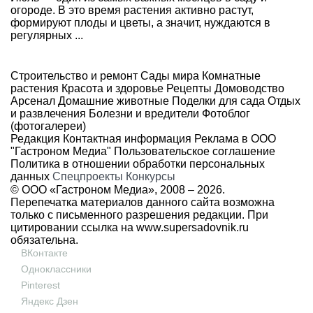
огороде. В это время растения активно растут,
формируют плоды и цветы, а значит, нуждаются в
регулярных ...
Строительство и ремонт
Сады мира
Комнатные
растения
Красота и здоровье
Рецепты
Домоводство
Арсенал
Домашние животные
Поделки для сада
Отдых
и развлечения
Болезни и вредители
Фотоблог
(фотогалереи)
Редакция
Контактная информация
Реклама в ООО
"Гастроном Медиа"
Пользовательское соглашение
Политика в отношении обработки персональных
данных
Спецпроекты
Конкурсы
© ООО «Гастроном Медиа», 2008 –
2026.
Перепечатка материалов данного сайта возможна
только с письменного разрешения редакции. При
цитировании ссылка на
www.supersadovnik.ru
обязательна.
ВКонтакте
Одноклассники
Pinterest
Яндекс Дзен