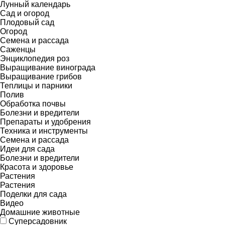
Лунный календарь
Сад и огород
Плодовый сад
Огород
Семена и рассада
Саженцы
Энциклопедия роз
Выращивание винограда
Выращивание грибов
Теплицы и парники
Полив
Обработка почвы
Болезни и вредители
Препараты и удобрения
Техника и инструменты
Семена и рассада
Идеи для сада
Болезни и вредители
Красота и здоровье
Растения
Растения
Поделки для сада
Видео
Домашние животные
Суперсадовник