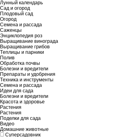
Лунный календарь
Сад и огород
Плодовый сад
Огород
Семена и рассада
Саженцы
Энциклопедия роз
Выращивание винограда
Выращивание грибов
Теплицы и парники
Полив
Обработка почвы
Болезни и вредители
Препараты и удобрения
Техника и инструменты
Семена и рассада
Идеи для сада
Болезни и вредители
Красота и здоровье
Растения
Растения
Поделки для сада
Видео
Домашние животные
Суперсадовник