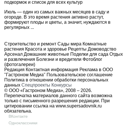
подкормок и список для всех культур
Июль — один из самых важных месяцев в саду и
огороде. В это время растения активно растут,
формируют плоды и цветы, а значит, нуждаются в
регулярных ...
Строительство и ремонт
Сады мира
Комнатные
растения
Красота и здоровье
Рецепты
Домоводство
Арсенал
Домашние животные
Поделки для сада
Отдых
и развлечения
Болезни и вредители
Фотоблог
(фотогалереи)
Редакция
Контактная информация
Реклама в ООО
"Гастроном Медиа"
Пользовательское соглашение
Политика в отношении обработки персональных
данных
Спецпроекты
Конкурсы
© ООО «Гастроном Медиа», 2008 –
2026.
Перепечатка материалов данного сайта возможна
только с письменного разрешения редакции. При
цитировании ссылка на
www.supersadovnik.ru
обязательна.
ВКонтакте
Одноклассники