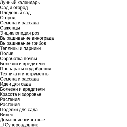
Лунный календарь
Сад и огород
Плодовый сад
Огород
Семена и рассада
Саженцы
Энциклопедия роз
Выращивание винограда
Выращивание грибов
Теплицы и парники
Полив
Обработка почвы
Болезни и вредители
Препараты и удобрения
Техника и инструменты
Семена и рассада
Идеи для сада
Болезни и вредители
Красота и здоровье
Растения
Растения
Поделки для сада
Видео
Домашние животные
Суперсадовник