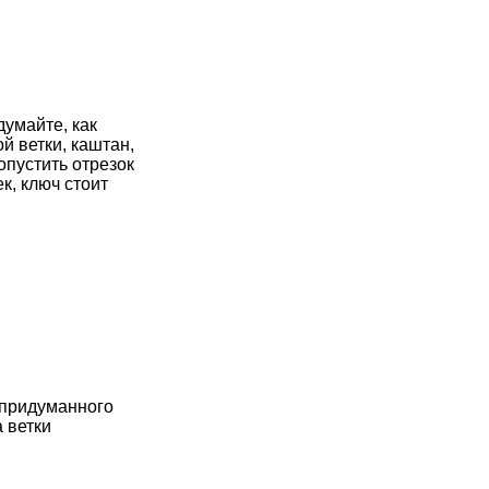
думайте, как
й ветки, каштан,
опустить отрезок
к, ключ стоит
 придуманного
 ветки