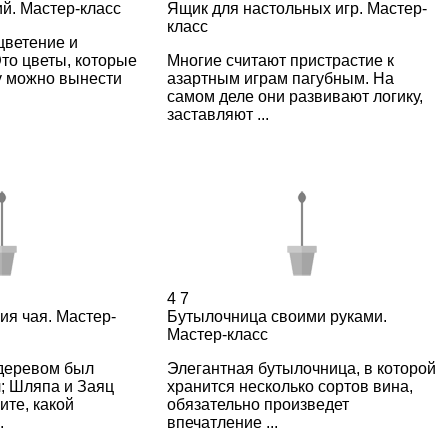
й. Мастер-класс
Ящик для настольных игр. Мастер-
класс
цветение и
то цветы, которые
Многие считают пристрастие к
у можно вынести
азартным играм пагубным. На
самом деле они развивают логику,
заставляют ...
4
7
ия чая. Мастер-
Бутылочница своими руками.
Мастер-класс
 деревом был
Элегантная бутылочница, в которой
л; Шляпа и Заяц
хранится несколько сортов вина,
те, какой
обязательно произведет
.
впечатление ...