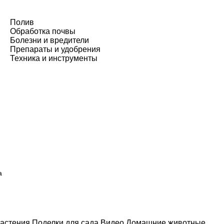
Полив
Обработка почвы
Болезни и вредители
Препараты и удобрения
Техника и инструменты
а
астения
Поделки для сада
Видео
Домашние животные