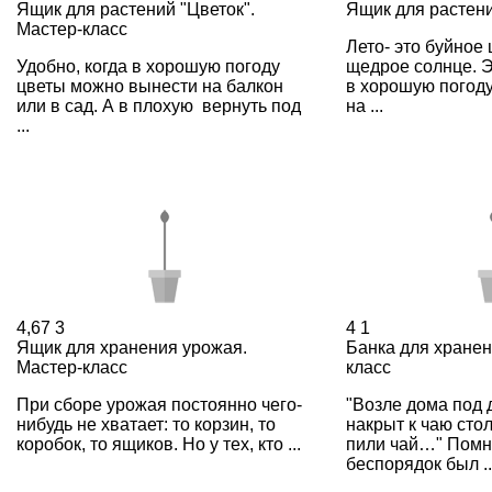
Ящик для растений "Цветок".
Ящик для растени
Мастер-класс
Лето- это буйное 
Удобно, когда в хорошую погоду
щедрое солнце. Э
цветы можно вынести на балкон
в хорошую погод
или в сад. А в плохую вернуть под
на ...
...
4,67
3
4
1
Ящик для хранения урожая.
Банка для хранен
Мастер-класс
класс
При сборе урожая постоянно чего-
"Возле дома под
нибудь не хватает: то корзин, то
накрыт к чаю сто
коробок, то ящиков. Но у тех, кто ...
пили чай…" Помни
беспорядок был ..