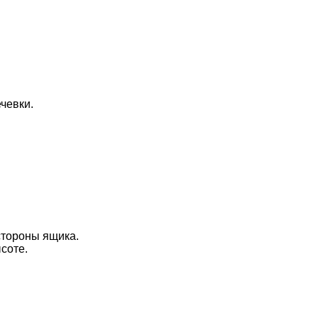
чевки.
стороны ящика.
соте.