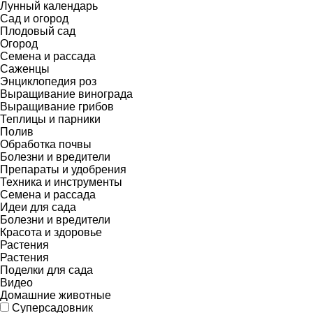
Лунный календарь
Сад и огород
Плодовый сад
Огород
Семена и рассада
Саженцы
Энциклопедия роз
Выращивание винограда
Выращивание грибов
Теплицы и парники
Полив
Обработка почвы
Болезни и вредители
Препараты и удобрения
Техника и инструменты
Семена и рассада
Идеи для сада
Болезни и вредители
Красота и здоровье
Растения
Растения
Поделки для сада
Видео
Домашние животные
Суперсадовник