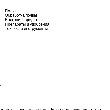
Полив
Обработка почвы
Болезни и вредители
Препараты и удобрения
Техника и инструменты
а
астения
Поделки для сада
Видео
Домашние животные