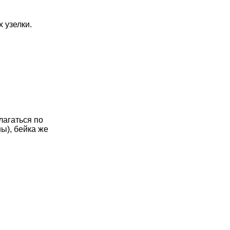
 узелки.
лагаться по
ы), бейка же