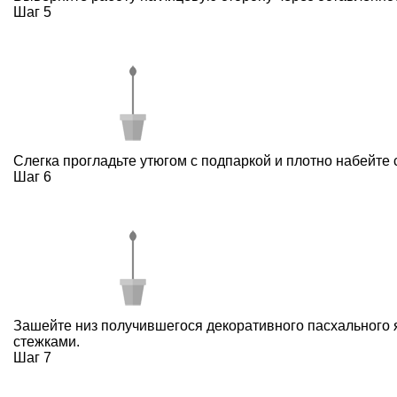
Шаг 5
Слегка прогладьте утюгом с подпаркой и плотно набейте
Шаг 6
Зашейте низ получившегося декоративного пасхального
стежками.
Шаг 7