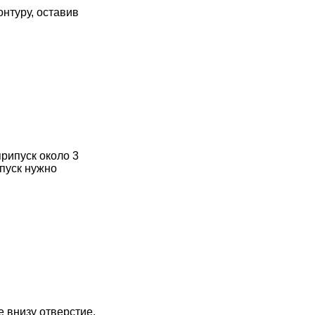
нтуру, оставив
рипуск около 3
ипуск нужно
 внизу отверстие.