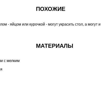
ПОХОЖИЕ
ом - яйцом или курочкой - могут
украсить стол
, а могут и
МАТЕРИАЛЫ
ли с мелким
ия