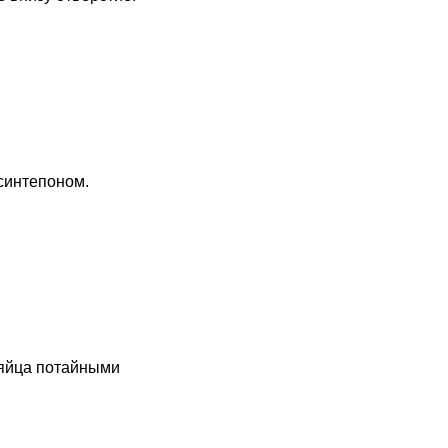
 синтепоном.
 яйца потайными