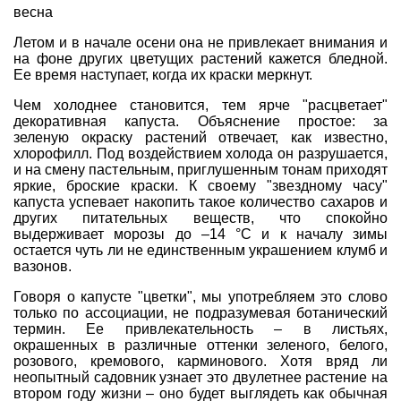
весна
Летом и в начале осени она не привлекает внимания и
на фоне других цветущих растений кажется бледной.
Ее время наступает, когда их краски меркнут.
Чем холоднее становится, тем ярче "расцветает"
декоративная капуста. Объяснение простое: за
зеленую окраску растений отвечает, как известно,
хлорофилл. Под воздействием холода он разрушается,
и на смену пастельным, приглушенным тонам приходят
яркие, броские краски. К своему "звездному часу"
капуста успевает накопить такое количество сахаров и
других питательных веществ, что спокойно
выдерживает морозы до –14 °С и к началу зимы
остается чуть ли не единственным украшением клумб и
вазонов.
Говоря о капусте "цветки", мы употребляем это слово
только по ассоциации, не подразумевая ботанический
термин. Ее привлекательность – в листьях,
окрашенных в различные оттенки зеленого, белого,
розового, кремового, карминового. Хотя вряд ли
неопытный садовник узнает это двулетнее растение на
втором году жизни – оно будет выглядеть как обычная