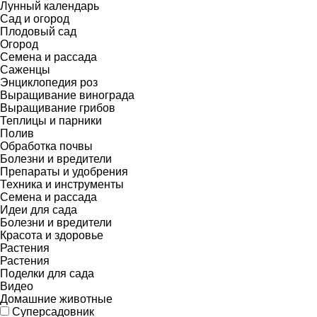
Лунный календарь
Сад и огород
Плодовый сад
Огород
Семена и рассада
Саженцы
Энциклопедия роз
Выращивание винограда
Выращивание грибов
Теплицы и парники
Полив
Обработка почвы
Болезни и вредители
Препараты и удобрения
Техника и инструменты
Семена и рассада
Идеи для сада
Болезни и вредители
Красота и здоровье
Растения
Растения
Поделки для сада
Видео
Домашние животные
Суперсадовник