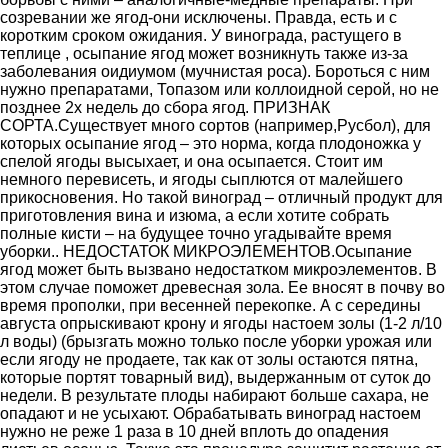
созревании же ягод-они исключены. Правда, есть и с
коротким сроком ожидания. У винограда, растущего в
теплице , осыпание ягод может возникнуть также из-за
заболевания оидиумом (мучнистая роса). Бороться с ним
нужно препаратами, Топазом или коллоидной серой, но не
позднее 2х недель до сбора ягод. ПРИЗНАК
СОРТА.Существует много сортов (например,Русбол), для
которых осыпание ягод – это норма, когда плодоножка у
спелой ягоды высыхает, и она осыпается. Стоит им
немного перевисеть, и ягоды сыплются от малейшего
прикосновения. Но такой виноград – отличный продукт для
приготовления вина и изюма, а если хотите собрать
полные кисти – на будущее точно угадывайте время
уборки.. НЕДОСТАТОК МИКРОЭЛЕМЕНТОВ.Осыпание
ягод может быть вызвано недостатком микроэлементов. В
этом случае поможет древесная зола. Ее вносят в почву во
время прополки, при весенней перекопке. А с середины
августа опрыскивают крону и ягоды настоем золы (1-2 л/10
л воды) (брызгать можно только после уборки урожая или
если ягоду не продаете, так как от золы остаются пятна,
которые портят товарный вид), выдержанным от суток до
недели. В результате плоды набирают больше сахара, не
опадают и не усыхают. Обрабатывать виноград настоем
нужно не реже 1 раза в 10 дней вплоть до опадения