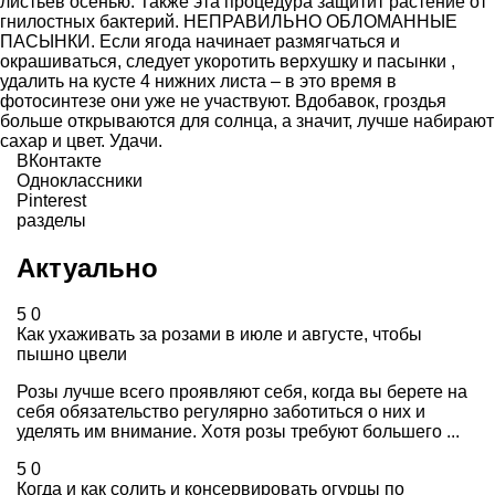
листьев осенью. Также эта процедура защитит растение от
гнилостных бактерий. НЕПРАВИЛЬНО ОБЛОМАННЫЕ
ПАСЫНКИ. Если ягода начинает размягчаться и
окрашиваться, следует укоротить верхушку и пасынки ,
удалить на кусте 4 нижних листа – в это время в
фотосинтезе они уже не участвуют. Вдобавок, гроздья
больше открываются для солнца, а значит, лучше набирают
сахар и цвет. Удачи.
ВКонтакте
Одноклассники
Pinterest
разделы
Актуально
5
0
Как ухаживать за розами в июле и августе, чтобы
пышно цвели
Розы лучше всего проявляют себя, когда вы берете на
себя обязательство регулярно заботиться о них и
уделять им внимание. Хотя розы требуют большего ...
5
0
Когда и как солить и консервировать огурцы по