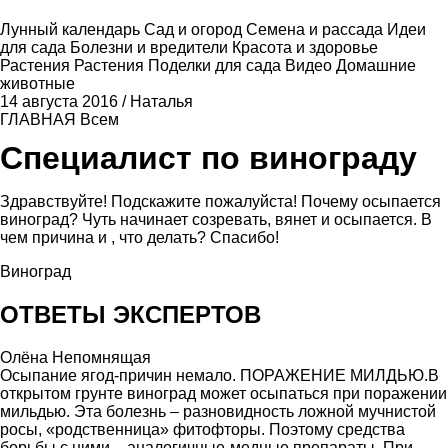
Лунный календарь
Сад и огород
Семена и рассада
Идеи
для сада
Болезни и вредители
Красота и здоровье
Растения
Растения
Поделки для сада
Видео
Домашние
животные
14 августа 2016
/
Наталья
ГЛАВНАЯ
Всем
Специалист по винограду
Здравствуйте! Подскажите пожалуйста! Почему осыпается
виноград? Чуть начинает созревать, вянет и осыпается. В
чем причина и , что делать? Спасибо!
Виноград
ОТВЕТЫ ЭКСПЕРТОВ
Олёна Непомнящая
Осыпание ягод-причин немало. ПОРАЖЕНИЕ МИЛДЬЮ.В
открытом грунте виноград может осыпаться при поражении
мильдью. Эта болезнь – разновидность ложной мучнистой
росы, «родственница» фитофторы. Поэтому средства
борьбы с ними – аналогичные-медные препараты. При