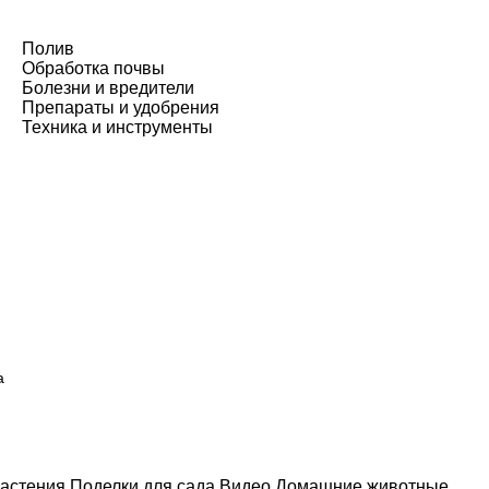
Полив
Обработка почвы
Болезни и вредители
Препараты и удобрения
Техника и инструменты
а
астения
Поделки для сада
Видео
Домашние животные