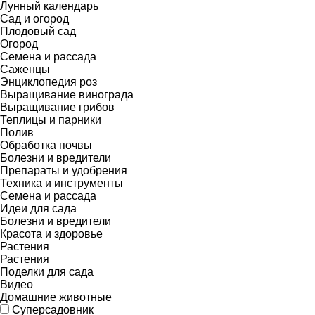
Лунный календарь
Сад и огород
Плодовый сад
Огород
Семена и рассада
Саженцы
Энциклопедия роз
Выращивание винограда
Выращивание грибов
Теплицы и парники
Полив
Обработка почвы
Болезни и вредители
Препараты и удобрения
Техника и инструменты
Семена и рассада
Идеи для сада
Болезни и вредители
Красота и здоровье
Растения
Растения
Поделки для сада
Видео
Домашние животные
Суперсадовник