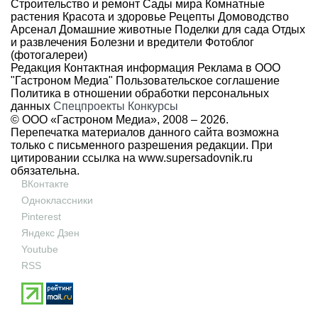
Строительство и ремонт
Сады мира
Комнатные
растения
Красота и здоровье
Рецепты
Домоводство
Арсенал
Домашние животные
Поделки для сада
Отдых
и развлечения
Болезни и вредители
Фотоблог
(фотогалереи)
Редакция
Контактная информация
Реклама в ООО
"Гастроном Медиа"
Пользовательское соглашение
Политика в отношении обработки персональных
данных
Спецпроекты
Конкурсы
© ООО «Гастроном Медиа», 2008 –
2026.
Перепечатка материалов данного сайта возможна
только с письменного разрешения редакции. При
цитировании ссылка на
www.supersadovnik.ru
обязательна.
ВКонтакте
Одноклассники
Pinterest
Яндекс Дзен
Youtube
RSS