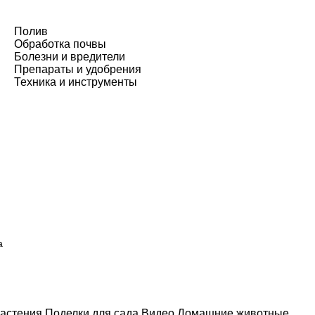
Полив
Обработка почвы
Болезни и вредители
Препараты и удобрения
Техника и инструменты
а
астения
Поделки для сада
Видео
Домашние животные