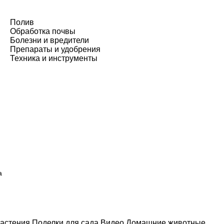
Полив
Обработка почвы
Болезни и вредители
Препараты и удобрения
Техника и инструменты
а
астения
Поделки для сада
Видео
Домашние животные