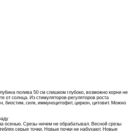
глубина полива 50 см слишком глубоко, возможно корни не
е от солнца. Из стимуляторов-регуляторов роста
н, биостим, силк, иммуноцитофит, циркон, цитовит. Можно
раду
ла осенью. Срезы ничем не обрабатывал. Весной срезы
стеблях серые точки. Новые почки не набухают. Новые