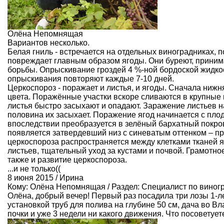
Олёна Непомнящая
Вариантов несколько.
Белая гниль - встречается на отдельных виноградниках, 
повреждает главным образом ягоды. Они буреют, прини
борьбы. Опрыскивание гроздей 4 %-ной бордоской жидк
опрыскивания повторяют каждые 7-10 дней.
Церкоспороз - поражает и листья, и ягоды. Сначала ниж
цвета. Поражённые участки вскоре сливаются в крупные 
листья быстро засыхают и опадают. Заражение листьев на
половина их засыхает. Поражение ягод начинается с пло
впоследствии преобразуется в зелёный бархатный покров
появляется затвердевший низ с синеватым оттенком – 
церкоспороза распространяется между клетками тканей 
листьев, тщательный уход за кустами и почвой. Грамотн
также и развитие церкоспороза.
...и не только((
8 июня 2015 / Ирина
Кому:
Олёна Непомнящая
/ Раздел:
Специалист по виног
Олёна, добрый вечер! Первый раз посадила три лозы 1-л
установкой труб для полива на глубине 50 см, дача во Вл
почки и уже 3 недели ни какого движения. Что посоветуе