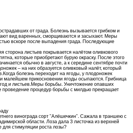
пострадавших от града. Болезнь вызывается грибком и
мают вид варенных, сморщиваются и засыхают. Меры
остью вскоре после выпадения града. Последующие
няя сторона листьев покрывается налётом оливкового
пятна, которые приобретают бурую окраску. После этого
чинается обычно в августе, а к середине сентябре почти
доножек – на них образуется оливковый налёт, который
.Когда болезнь переходит на ягоды, у плодоножек
при малейшем прикосновении ягоды осыпаются. Грибница
ягод и листьев.Меры борьбы. Уничтожение опавших
ое проведение процедур борьбы с милдью прекращает
раду
етнего винограда сорт "Алёшечкин". Сажала в траншею с
адимирской области. Лоза дала 3 листочка из верхней
те для стимуляции роста лозы?