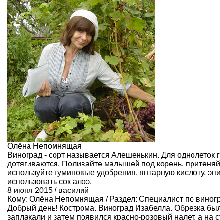
Олёна Непомнящая
Виноград - сорт называется Алешенькин. Для однолеток 
дотягиваются. Поливайте малышей под корень, притеняйт
используйте гуминовые удобрения, янтарную кислоту, эпи
использовать сок алоэ.
8 июня 2015 / василий
Кому:
Олёна Непомнящая
/ Раздел:
Специалист по виног
Добрый день! Кострома. Виноград Изабелла. Обрезка бы
заплакали и затем появился красно-розовый налет, а на 