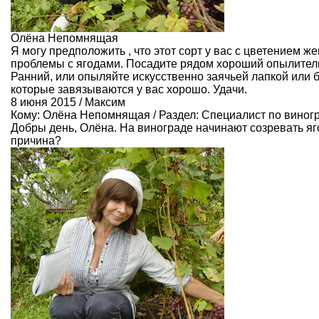
Олёна Непомнящая
Я могу предположить , что этот сорт у вас с цветением ж
проблемы с ягодами. Посадите рядом хороший опылител
Ранний, или опыляйте искусственно заячьей лапкой или б
которые завязываются у вас хорошо. Удачи.
8 июня 2015 / Максим
Кому:
Олёна Непомнящая
/ Раздел:
Специалист по виног
Добры день, Олёна. На винограде начинают созревать яго
причина?