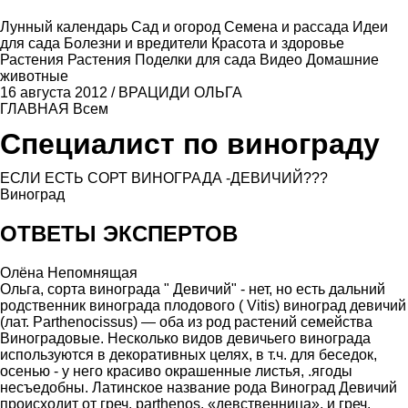
Лунный календарь
Сад и огород
Семена и рассада
Идеи
для сада
Болезни и вредители
Красота и здоровье
Растения
Растения
Поделки для сада
Видео
Домашние
животные
16 августа 2012
/
ВРАЦИДИ ОЛЬГА
ГЛАВНАЯ
Всем
Специалист по винограду
ЕСЛИ ЕСТЬ СОРТ ВИНОГРАДА -ДЕВИЧИЙ???
Виноград
ОТВЕТЫ ЭКСПЕРТОВ
Олёна Непомнящая
Ольга, сорта винограда " Девичий" - нет, но есть дальний
родственник винограда плодового ( Vitis) виноград девичий
(лат. Parthenocissus) — оба из род растений семейства
Виноградовые. Несколько видов девичьего винограда
используются в декоративных целях, в т.ч. для беседок,
осенью - у него красиво окрашенные листья, .ягоды
несъедобны. Латинское название рода Виноград Девичий
происходит от греч. parthenos, «девственница», и греч.