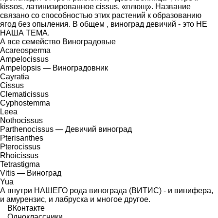
kissos, латинизированное cissus, «плющ». Название
связано со способностью этих растений к образованию
ягод без опыления. В общем , виноград девичий - это НЕ
НАША ТЕМА.
А все семейство Виноградовые
Acareosperma
Ampelocissus
Ampelopsis — Виноградовник
Cayratia
Cissus
Clematicissus
Cyphostemma
Leea
Nothocissus
Parthenocissus — Девичий виноград
Pterisanthes
Pterocissus
Rhoicissus
Tetrastigma
Vitis — Виноград
Yua
А внутри НАШЕГО рода винограда (ВИТИС) - и винифера,
и амурензис, и лабруска и многое другое.
ВКонтакте
Одноклассники