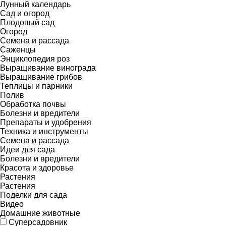
Лунный календарь
Сад и огород
Плодовый сад
Огород
Семена и рассада
Саженцы
Энциклопедия роз
Выращивание винограда
Выращивание грибов
Теплицы и парники
Полив
Обработка почвы
Болезни и вредители
Препараты и удобрения
Техника и инструменты
Семена и рассада
Идеи для сада
Болезни и вредители
Красота и здоровье
Растения
Растения
Поделки для сада
Видео
Домашние животные
Суперсадовник