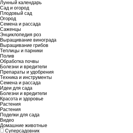
Лунный календарь
Сад и огород
Плодовый сад
Огород
Семена и рассада
Саженцы
Энциклопедия роз
Выращивание винограда
Выращивание грибов
Теплицы и парники
Полив
Обработка почвы
Болезни и вредители
Препараты и удобрения
Техника и инструменты
Семена и рассада
Идеи для сада
Болезни и вредители
Красота и здоровье
Растения
Растения
Поделки для сада
Видео
Домашние животные
Суперсадовник