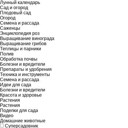
Лунный календарь
Сад и огород
Плодовый сад
Огород
Семена и рассада
Саженцы
Энциклопедия роз
Выращивание винограда
Выращивание грибов
Теплицы и парники
Полив
Обработка почвы
Болезни и вредители
Препараты и удобрения
Техника и инструменты
Семена и рассада
Идеи для сада
Болезни и вредители
Красота и здоровье
Растения
Растения
Поделки для сада
Видео
Домашние животные
Суперсадовник