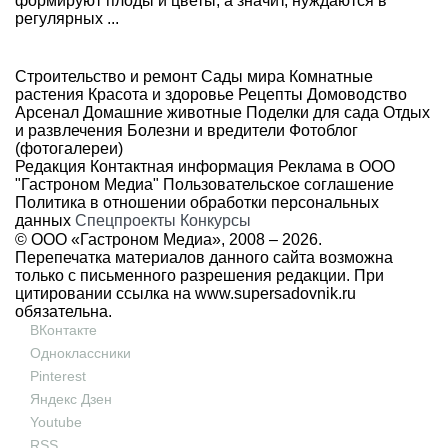
формируют плоды и цветы, а значит, нуждаются в
регулярных ...
Строительство и ремонт
Сады мира
Комнатные
растения
Красота и здоровье
Рецепты
Домоводство
Арсенал
Домашние животные
Поделки для сада
Отдых
и развлечения
Болезни и вредители
Фотоблог
(фотогалереи)
Редакция
Контактная информация
Реклама в ООО
"Гастроном Медиа"
Пользовательское соглашение
Политика в отношении обработки персональных
данных
Спецпроекты
Конкурсы
© ООО «Гастроном Медиа», 2008 –
2026.
Перепечатка материалов данного сайта возможна
только с письменного разрешения редакции. При
цитировании ссылка на
www.supersadovnik.ru
обязательна.
ВКонтакте
Одноклассники
Pinterest
Яндекс Дзен
Youtube
RSS