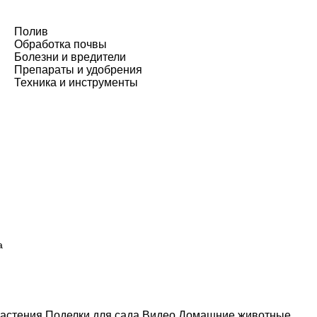
Полив
Обработка почвы
Болезни и вредители
Препараты и удобрения
Техника и инструменты
а
астения
Поделки для сада
Видео
Домашние животные