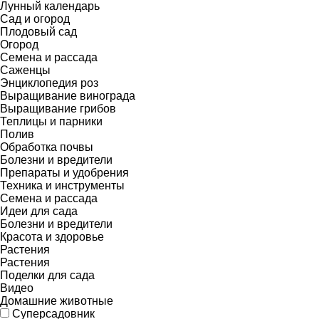
Лунный календарь
Сад и огород
Плодовый сад
Огород
Семена и рассада
Саженцы
Энциклопедия роз
Выращивание винограда
Выращивание грибов
Теплицы и парники
Полив
Обработка почвы
Болезни и вредители
Препараты и удобрения
Техника и инструменты
Семена и рассада
Идеи для сада
Болезни и вредители
Красота и здоровье
Растения
Растения
Поделки для сада
Видео
Домашние животные
Суперсадовник