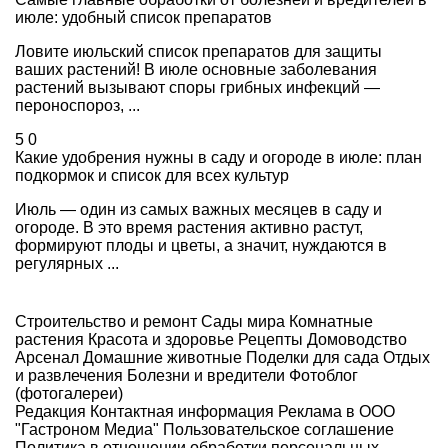
июле: удобный список препаратов
Ловите июльский список препаратов для защиты
ваших растений! В июле основные заболевания
растений вызывают споры грибных инфекций —
пероноспороз, ...
5
0
Какие удобрения нужны в саду и огороде в июле: план
подкормок и список для всех культур
Июль — один из самых важных месяцев в саду и
огороде. В это время растения активно растут,
формируют плоды и цветы, а значит, нуждаются в
регулярных ...
Строительство и ремонт
Сады мира
Комнатные
растения
Красота и здоровье
Рецепты
Домоводство
Арсенал
Домашние животные
Поделки для сада
Отдых
и развлечения
Болезни и вредители
Фотоблог
(фотогалереи)
Редакция
Контактная информация
Реклама в ООО
"Гастроном Медиа"
Пользовательское соглашение
Политика в отношении обработки персональных