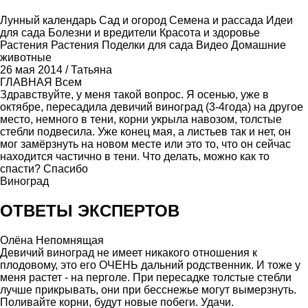
Лунный календарь
Сад и огород
Семена и рассада
Идеи
для сада
Болезни и вредители
Красота и здоровье
Растения
Растения
Поделки для сада
Видео
Домашние
животные
26 мая 2014
/
Татьяна
ГЛАВНАЯ
Всем
Здравствуйте, у меня такой вопрос. Я осенью, уже в
октябре, пересадила девичий виноград (3-4года) на другое
место, немного в тени, корни укрыла навозом, толстые
стебли подвесила. Уже конец мая, а листьев так и нет, он
мог замёрзнуть на новом месте или это то, что он сейчас
находится частично в тени. Что делать, можно как то
спасти? Спасибо
Виноград
ОТВЕТЫ ЭКСПЕРТОВ
Олёна Непомнящая
Девичий виноград не имеет никакого отношения к
плодовому, это его ОЧЕНЬ дальний родственник. И тоже у
меня растет - на перголе. При пересадке толстые стебли
лучше прикрывать, они при бесснежье могут вымерзнуть.
Поливайте корни, будут новые побеги. Удачи.