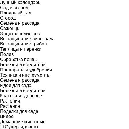
Лунный календарь
Сад и огород
Плодовый сад
Огород
Семена и рассада
Саженцы
Энциклопедия роз
Выращивание винограда
Выращивание грибов
Теплицы и парники
Полив
Обработка почвы
Болезни и вредители
Препараты и удобрения
Техника и инструменты
Семена и рассада
Идеи для сада
Болезни и вредители
Красота и здоровье
Растения
Растения
Поделки для сада
Видео
Домашние животные
Суперсадовник