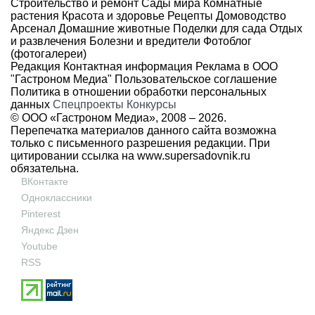
Строительство и ремонт
Сады мира
Комнатные
растения
Красота и здоровье
Рецепты
Домоводство
Арсенал
Домашние животные
Поделки для сада
Отдых
и развлечения
Болезни и вредители
Фотоблог
(фотогалереи)
Редакция
Контактная информация
Реклама в ООО
"Гастроном Медиа"
Пользовательское соглашение
Политика в отношении обработки персональных
данных
Спецпроекты
Конкурсы
© ООО «Гастроном Медиа», 2008 –
2026.
Перепечатка материалов данного сайта возможна
только с письменного разрешения редакции. При
цитировании ссылка на
www.supersadovnik.ru
обязательна.
ВКонтакте
Одноклассники
Pinterest
Яндекс Дзен
Youtube
RSS