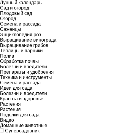
Лунный календарь
Сад и огород
Плодовый сад
Огород
Семена и рассада
Саженцы
Энциклопедия роз
Выращивание винограда
Выращивание грибов
Теплицы и парники
Полив
Обработка почвы
Болезни и вредители
Препараты и удобрения
Техника и инструменты
Семена и рассада
Идеи для сада
Болезни и вредители
Красота и здоровье
Растения
Растения
Поделки для сада
Видео
Домашние животные
Суперсадовник