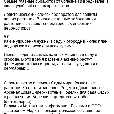
Самые главные обработки от болезней и вредителей в
июле: удобный список препаратов
Ловите июльский список препаратов для защиты
ваших растений! В июле основные заболевания
растений вызывают споры грибных инфекций —
пероноспороз, ...
5
0
Какие удобрения нужны в саду и огороде в июле: план
подкормок и список для всех культур
Июль — один из самых важных месяцев в саду и
огороде. В это время растения активно растут,
формируют плоды и цветы, а значит, нуждаются в
регулярных ...
Строительство и ремонт
Сады мира
Комнатные
растения
Красота и здоровье
Рецепты
Домоводство
Арсенал
Домашние животные
Поделки для сада
Отдых
и развлечения
Болезни и вредители
Фотоблог
(фотогалереи)
Редакция
Контактная информация
Реклама в ООО
"Гастроном Медиа"
Пользовательское соглашение