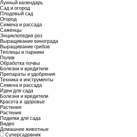
Лунный календарь
Сад и огород
Плодовый сад
Огород
Семена и рассада
Саженцы
Энциклопедия роз
Выращивание винограда
Выращивание грибов
Теплицы и парники
Полив
Обработка почвы
Болезни и вредители
Препараты и удобрения
Техника и инструменты
Семена и рассада
Идеи для сада
Болезни и вредители
Красота и здоровье
Растения
Растения
Поделки для сада
Видео
Домашние животные
Суперсадовник