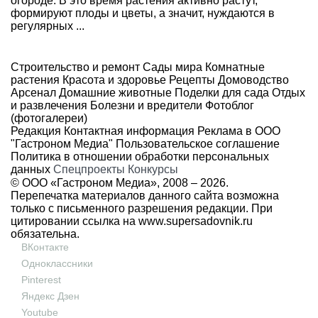
огороде. В это время растения активно растут,
формируют плоды и цветы, а значит, нуждаются в
регулярных ...
Строительство и ремонт
Сады мира
Комнатные
растения
Красота и здоровье
Рецепты
Домоводство
Арсенал
Домашние животные
Поделки для сада
Отдых
и развлечения
Болезни и вредители
Фотоблог
(фотогалереи)
Редакция
Контактная информация
Реклама в ООО
"Гастроном Медиа"
Пользовательское соглашение
Политика в отношении обработки персональных
данных
Спецпроекты
Конкурсы
© ООО «Гастроном Медиа», 2008 –
2026.
Перепечатка материалов данного сайта возможна
только с письменного разрешения редакции. При
цитировании ссылка на
www.supersadovnik.ru
обязательна.
ВКонтакте
Одноклассники
Pinterest
Яндекс Дзен
Youtube