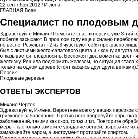
22 сентября 2012
/
И-лена
ГЛАВНАЯ
Всем
Специалист по плодовым 
Здравствуйте Михаил! Помогите спасти персик: уже 3-тий г
побегов засыхают. В прошлом году еще и сильно переболел
по весне. Результат - 2 из 3 чувствуют себя прекрасно лиш
был с листьями желто-салатового цвета и к концу августа 
отказывается плодоносить. Беспокоят два момента: цвет - 
желтизну. Решила подкормить железом, но ситуация стала ху
только на одном дереве (стоят касаясь друг друга ветками
Персик
Плодовые деревья
ОТВЕТЫ ЭКСПЕРТОВ
Михаил Черток
Здравствуйте, И-лена. Вероятнее всего у ваших персиков 
грибковое заболевание. Против него попробуйте опрыскат
заболеваний, такими как скор, топаз и т.п. Повторите обр
меры - как только заметите увядание ветвей, вырезайте их
замазывайте варом, а инструмент протирайте спиртом.
Изменение цвета листьев может быть связано с нехваткой 