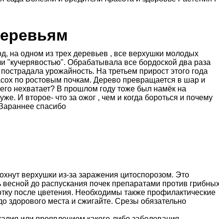
деревьям
од, на одном из трех деревьев , все верхушки молодых
и "кучерявостью". Обрабатывала все бордоской два раза
ь пострадала урожайность. На третьем прирост этого года
засох по ростовым почкам. Дерево превращается в шар и
чего нехватает? В прошлом году тоже был намёк на
же. И второе- что за ожог , чем и когда бороться и почему
).Зараннее спасибо
сохнут верхушки из-за заражения цитоспорозом. Это
ь весной до распускания почек препаратами против грибны
аботку после цветения. Необходимы также профилактические
 до здорового места и сжигайте. Срезы обязательно
калия или проявлением какого-либо заболевания.