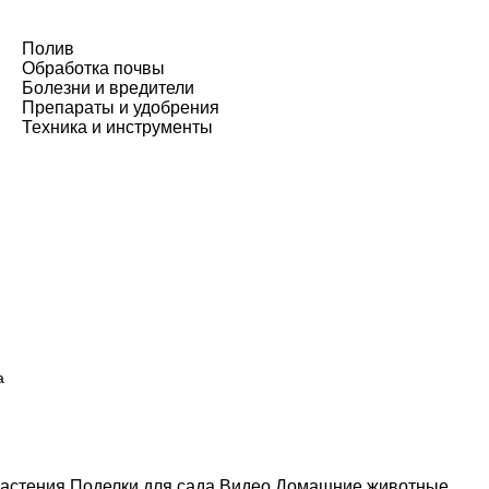
Полив
Обработка почвы
Болезни и вредители
Препараты и удобрения
Техника и инструменты
а
астения
Поделки для сада
Видео
Домашние животные