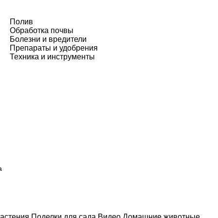
Полив
Обработка почвы
Болезни и вредители
Препараты и удобрения
Техника и инструменты
а
астения
Поделки для сада
Видео
Домашние животные