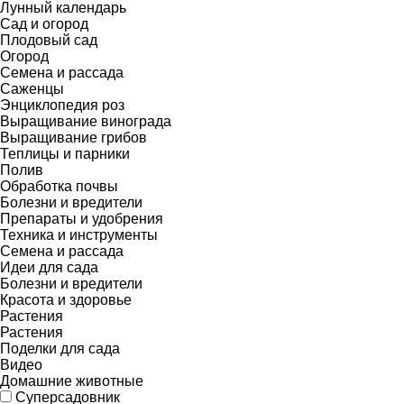
Лунный календарь
Сад и огород
Плодовый сад
Огород
Семена и рассада
Саженцы
Энциклопедия роз
Выращивание винограда
Выращивание грибов
Теплицы и парники
Полив
Обработка почвы
Болезни и вредители
Препараты и удобрения
Техника и инструменты
Семена и рассада
Идеи для сада
Болезни и вредители
Красота и здоровье
Растения
Растения
Поделки для сада
Видео
Домашние животные
Суперсадовник