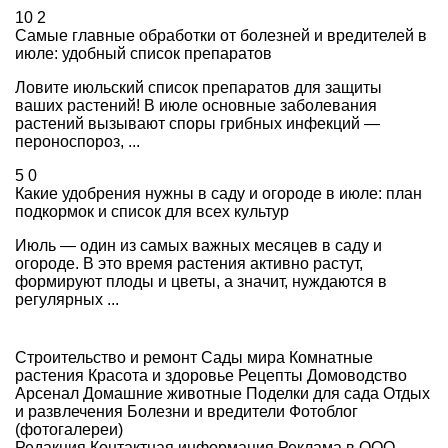
10
2
Самые главные обработки от болезней и вредителей в
июле: удобный список препаратов
Ловите июльский список препаратов для защиты
ваших растений! В июле основные заболевания
растений вызывают споры грибных инфекций —
пероноспороз, ...
5
0
Какие удобрения нужны в саду и огороде в июле: план
подкормок и список для всех культур
Июль — один из самых важных месяцев в саду и
огороде. В это время растения активно растут,
формируют плоды и цветы, а значит, нуждаются в
регулярных ...
Строительство и ремонт
Сады мира
Комнатные
растения
Красота и здоровье
Рецепты
Домоводство
Арсенал
Домашние животные
Поделки для сада
Отдых
и развлечения
Болезни и вредители
Фотоблог
(фотогалереи)
Редакция
Контактная информация
Реклама в ООО