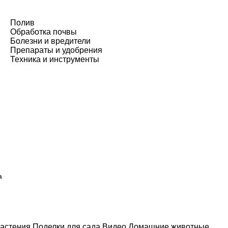
Полив
Обработка почвы
Болезни и вредители
Препараты и удобрения
Техника и инструменты
а
астения
Поделки для сада
Видео
Домашние животные