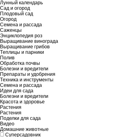
Лунный календарь
Сад и огород
Плодовый сад
Огород
Семена и рассада
Саженцы
Энциклопедия роз
Выращивание винограда
Выращивание грибов
Теплицы и парники
Полив
Обработка почвы
Болезни и вредители
Препараты и удобрения
Техника и инструменты
Семена и рассада
Идеи для сада
Болезни и вредители
Красота и здоровье
Растения
Растения
Поделки для сада
Видео
Домашние животные
Суперсадовник