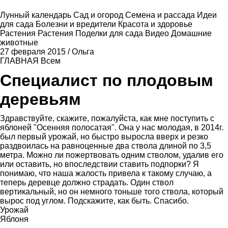
Лунный календарь
Сад и огород
Семена и рассада
Идеи
для сада
Болезни и вредители
Красота и здоровье
Растения
Растения
Поделки для сада
Видео
Домашние
животные
27 февраля 2015
/
Ольга
ГЛАВНАЯ
Всем
Специалист по плодовым
деревьям
Здравствуйте, скажите, пожалуйста, как мне поступить с
яблоней "Осенняя полосатая". Она у нас молодая, в 2014г.
был первый урожай, но быстро выросла вверх и резко
раздвоилась на равноценные два ствола длиной по 3,5
метра. Можно ли пожертвовать одним стволом, удалив его
или оставить, но впоследствии ставить подпорки? Я
понимаю, что наша жалость привела к такому случаю, а
теперь деревце должно страдать. Один ствол
вертикальный, но он немного тоньше того ствола, который
вырос под углом. Подскажите, как быть. Спасибо.
Урожай
Яблоня