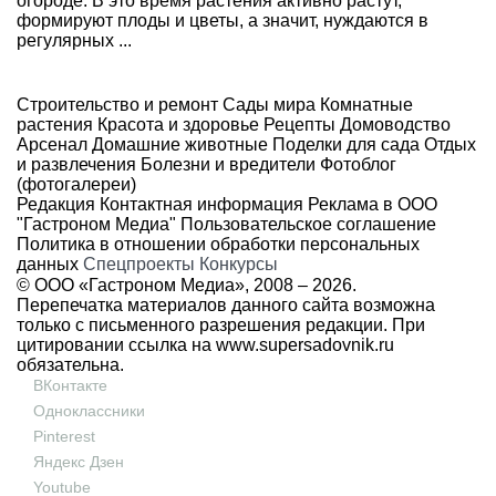
огороде. В это время растения активно растут,
формируют плоды и цветы, а значит, нуждаются в
регулярных ...
Строительство и ремонт
Сады мира
Комнатные
растения
Красота и здоровье
Рецепты
Домоводство
Арсенал
Домашние животные
Поделки для сада
Отдых
и развлечения
Болезни и вредители
Фотоблог
(фотогалереи)
Редакция
Контактная информация
Реклама в ООО
"Гастроном Медиа"
Пользовательское соглашение
Политика в отношении обработки персональных
данных
Спецпроекты
Конкурсы
© ООО «Гастроном Медиа», 2008 –
2026.
Перепечатка материалов данного сайта возможна
только с письменного разрешения редакции. При
цитировании ссылка на
www.supersadovnik.ru
обязательна.
ВКонтакте
Одноклассники
Pinterest
Яндекс Дзен
Youtube