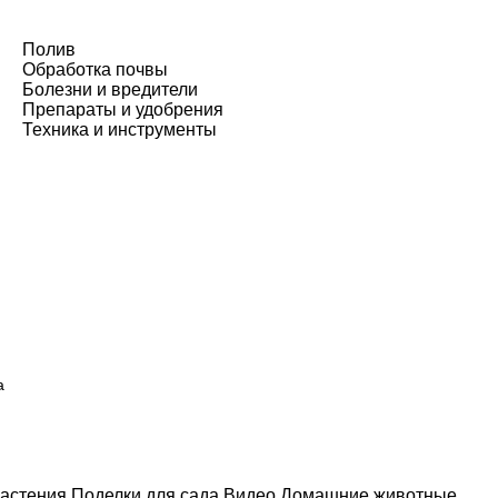
Полив
Обработка почвы
Болезни и вредители
Препараты и удобрения
Техника и инструменты
а
астения
Поделки для сада
Видео
Домашние животные