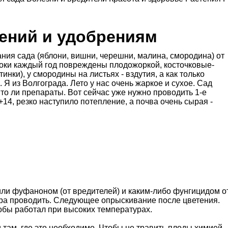
тений и удобрениям
ния сада (яблони, вишни, черешни, малина, смородина) от
локи каждый год повреждены плодожоркой, косточковые-
нки), у смородины на листьях - вздутия, а как только
 Я из Волгограда. Лето у нас очень жаркое и сухое. Сад
, то ли препараты. Вот сейчас уже нужно проводить 1-е
14, резко наступило потепление, а почва очень сырая -
или фуфаноном (от вредителей) и каким-либо фунгицидом о
пора проводить. Следующее опрыскивание после цветения.
тобы работал при высоких температурах.
 там, где это необходимо. Чтобы не травить плоды химией,