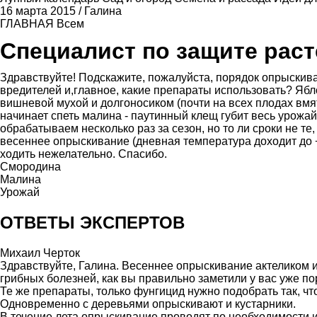
16 марта 2015
/
Галина
ГЛАВНАЯ
Всем
Специалист по защите рас
Здравствуйте! Подскажите, пожалуйста, порядок опрыскива
вредителей и,главное, какие препараты использовать? Яб
вишневой мухой и долгоносиком (почти на всех плодах вмяти
начинает спеть малина - паутинный клещ губит весь урожай.
обрабатываем несколько раз за сезон, но то ли сроки не те
весеннее опрыскивание (дневная температура доходит до +
ходить нежелательно. Спасибо.
Смородина
Малина
Урожай
ОТВЕТЫ ЭКСПЕРТОВ
Михаил Черток
Здравствуйте, Галина. Весеннее опрыскивание актеликом 
грибных болезней, как вы правильно заметили у вас уже 
Те же препараты, только фунгицид нужно подобрать так, ч
Одновременно с деревьями опрыскивают и кустарники.
В течение лета опрыскивание проводят по необходимости и