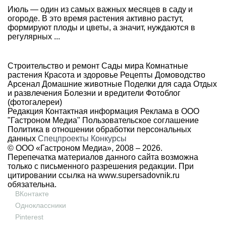
Июль — один из самых важных месяцев в саду и
огороде. В это время растения активно растут,
формируют плоды и цветы, а значит, нуждаются в
регулярных ...
Строительство и ремонт
Сады мира
Комнатные
растения
Красота и здоровье
Рецепты
Домоводство
Арсенал
Домашние животные
Поделки для сада
Отдых
и развлечения
Болезни и вредители
Фотоблог
(фотогалереи)
Редакция
Контактная информация
Реклама в ООО
"Гастроном Медиа"
Пользовательское соглашение
Политика в отношении обработки персональных
данных
Спецпроекты
Конкурсы
© ООО «Гастроном Медиа», 2008 –
2026.
Перепечатка материалов данного сайта возможна
только с письменного разрешения редакции. При
цитировании ссылка на
www.supersadovnik.ru
обязательна.
ВКонтакте
Одноклассники
Pinterest