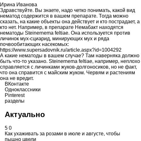
Ирина Иванова
Здравствуйте. Вы знаете, надо четко понимать, какой вид
нематод содержится в вашем препарате. Тогда можно
сказать, на какие объекты она действует и кто пострадает, а
кто нет. Например, в препарате Немабакт находятся
нематоды Steinernema feltiae. Она используется против
личинок мух-сциарид, минирующих мух и ряда
почвообитающих насекомых:
https://www.supersadovnik.ru/article.aspx?id=1004292
А какие нематоды в вашем случае? Там наверняка должно
быть что-то указано. Steinernema feltiae, например, неплохо
справляется с личинками жуков-долгоносиков, но не факт,
что она справится с майским жуком. Червям и растениям
она не вредит.
ВКонтакте
Одноклассники
Pinterest
разделы
Актуально
5
0
Как ухаживать за розами в июле и августе, чтобы
пышно цвели