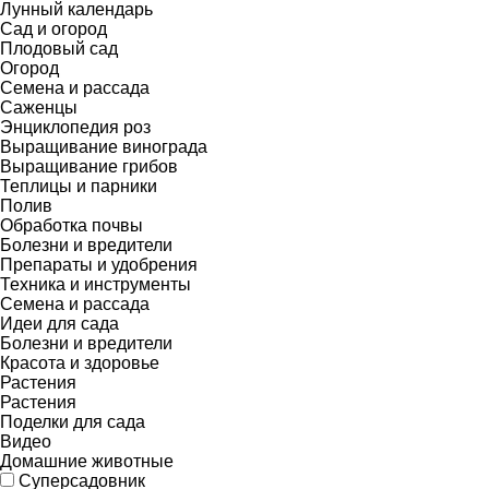
Лунный календарь
Сад и огород
Плодовый сад
Огород
Семена и рассада
Саженцы
Энциклопедия роз
Выращивание винограда
Выращивание грибов
Теплицы и парники
Полив
Обработка почвы
Болезни и вредители
Препараты и удобрения
Техника и инструменты
Семена и рассада
Идеи для сада
Болезни и вредители
Красота и здоровье
Растения
Растения
Поделки для сада
Видео
Домашние животные
Суперсадовник