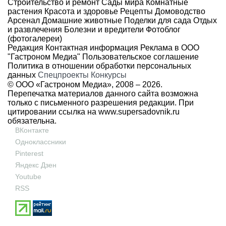
Строительство и ремонт
Сады мира
Комнатные
растения
Красота и здоровье
Рецепты
Домоводство
Арсенал
Домашние животные
Поделки для сада
Отдых
и развлечения
Болезни и вредители
Фотоблог
(фотогалереи)
Редакция
Контактная информация
Реклама в ООО
"Гастроном Медиа"
Пользовательское соглашение
Политика в отношении обработки персональных
данных
Спецпроекты
Конкурсы
© ООО «Гастроном Медиа», 2008 –
2026.
Перепечатка материалов данного сайта возможна
только с письменного разрешения редакции. При
цитировании ссылка на
www.supersadovnik.ru
обязательна.
ВКонтакте
Одноклассники
Pinterest
Яндекс Дзен
Youtube
RSS