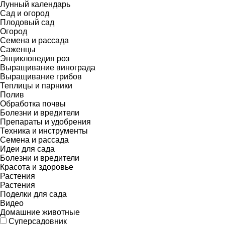
Лунный календарь
Сад и огород
Плодовый сад
Огород
Семена и рассада
Саженцы
Энциклопедия роз
Выращивание винограда
Выращивание грибов
Теплицы и парники
Полив
Обработка почвы
Болезни и вредители
Препараты и удобрения
Техника и инструменты
Семена и рассада
Идеи для сада
Болезни и вредители
Красота и здоровье
Растения
Растения
Поделки для сада
Видео
Домашние животные
Суперсадовник