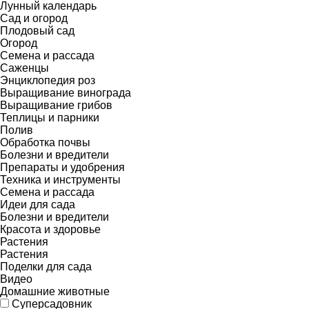
Лунный календарь
Сад и огород
Плодовый сад
Огород
Семена и рассада
Саженцы
Энциклопедия роз
Выращивание винограда
Выращивание грибов
Теплицы и парники
Полив
Обработка почвы
Болезни и вредители
Препараты и удобрения
Техника и инструменты
Семена и рассада
Идеи для сада
Болезни и вредители
Красота и здоровье
Растения
Растения
Поделки для сада
Видео
Домашние животные
Суперсадовник