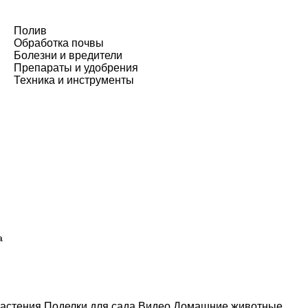
Полив
Обработка почвы
Болезни и вредители
Препараты и удобрения
Техника и инструменты
а
астения
Поделки для сада
Видео
Домашние животные