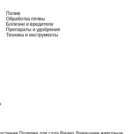
Полив
Обработка почвы
Болезни и вредители
Препараты и удобрения
Техника и инструменты
а
астения
Поделки для сада
Видео
Домашние животные