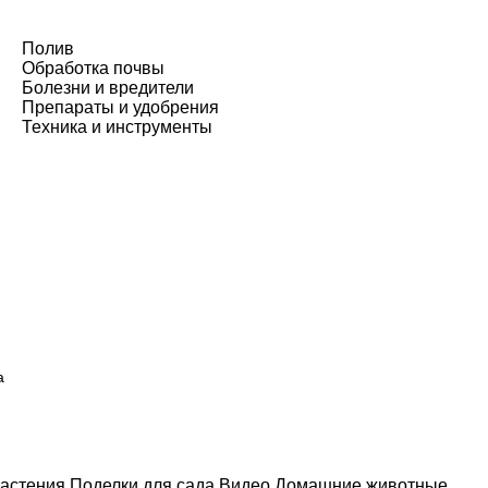
Полив
Обработка почвы
Болезни и вредители
Препараты и удобрения
Техника и инструменты
а
астения
Поделки для сада
Видео
Домашние животные