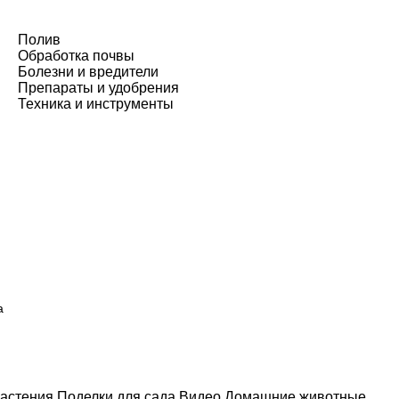
Полив
Обработка почвы
Болезни и вредители
Препараты и удобрения
Техника и инструменты
а
астения
Поделки для сада
Видео
Домашние животные